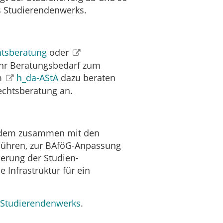
s Studierendenwerks.
tsberatung
oder
 ihr Beratungsbedarf zum
m
h_da-AStA
dazu beraten
echtsberatung an.
erdem zusammen mit den
ebühren, zur BAföG-Anpassung
serung der Studien-
Infrastruktur für ein
 Studierendenwerks
.