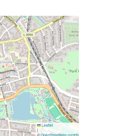
Leaflet
|
©
OpenStreetMap contributors