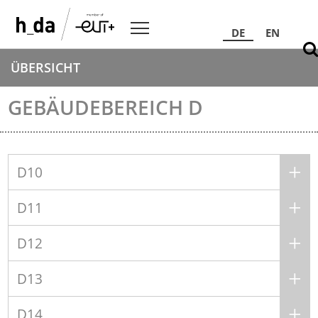
DE
EN
ÜBERSICHT
GEBÄUDEBEREICH D
D10
D11
D12
D13
D14